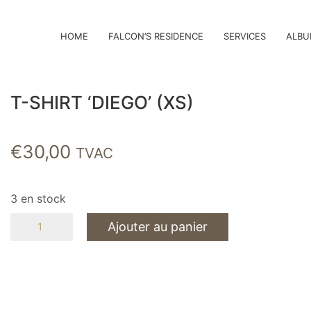
HOME
FALCON’S RESIDENCE
SERVICES
ALBU
T-SHIRT ‘DIEGO’ (XS)
€
30,00
TVAC
3 en stock
quantité
Ajouter au panier
de
T-
SHIRT
'DIEGO'
(XS)