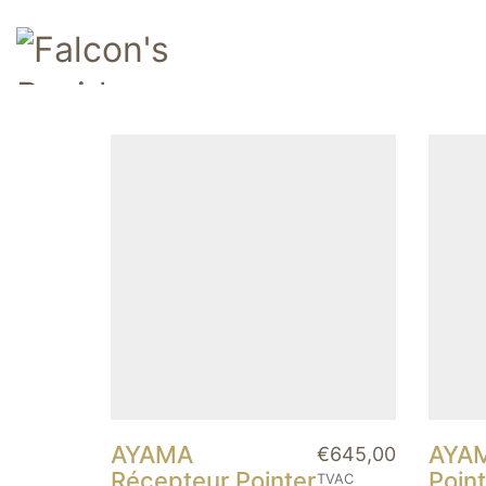
AYAMA
AYAM
€
645,00
Récepteur Pointer
Point
TVAC