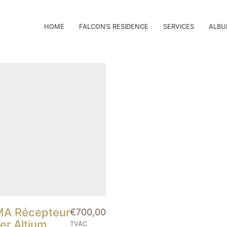
HOME
FALCON’S RESIDENCE
SERVICES
ALBU
A Récepteur
€
700,00
er Altium
TVAC